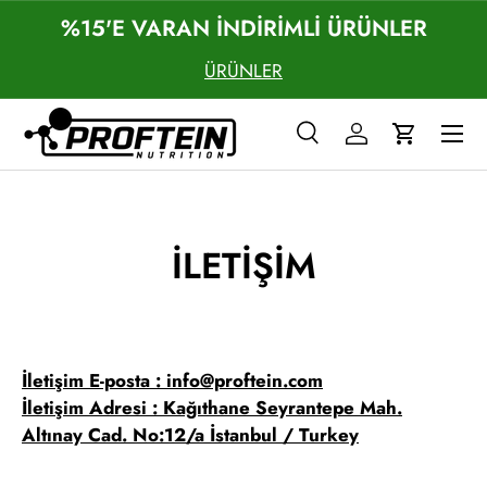
%15'E VARAN İNDİRİMLİ ÜRÜNLER
İÇERIĞE GEÇ
ÜRÜNLER
Menü
Arama
Giriş
Sepet
Ara
Ara
İLETIŞIM
İletişim E-posta : info@proftein.com
İletişim Adresi : Kağıthane Seyrantepe Mah.
Altınay Cad. No:12/a İstanbul / Turkey